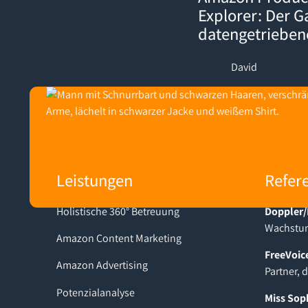
Explorer: Der 
datengetriebe
David
Footer
Leistungen
Refer
Holistische 360° Betreuung
Doppler/
Wachstum
Amazon Content Marketing
FreeVoic
Amazon Advertising
Partner, 
Potenzialanalyse
Miss Sop