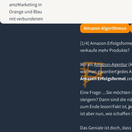
AMZ-Marketing.de - Amazon Agentur für profitables Wachstum
Amazon Algorithmus
[1/4] Amazon Erfolgsforme
verkaufe mehr Produkte?
Wir als
Amazon-Agentur
(A
wie man garantiert jedes 
Amazon Erfolgsformel
zei
Eine Frage: ...Sie möchte
steigern? Dann sind die nä
zum Ende lesen!Fakt ist, 
ist aber nun, wie schaffe
Das Geniale ist doch, dass