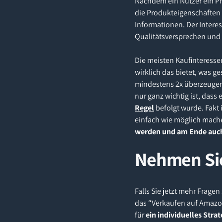
Nachdem ein Nutzer ein Pro
die Produkteigenschaften i
Informationen. Der Interes
Qualitätsversprechen und 
Die meisten Kaufinteresse
wirklich das bietet, was 
mindestens 2x überzeugen 
nur ganz wichtig ist, das
Regel
befolgt wurde. Fakt
einfach wie möglich mach
werden und am Ende auch
Nehmen Sie
Falls Sie jetzt mehr Frag
das “Verkaufen auf Amazon”
für
ein individuelles Stra