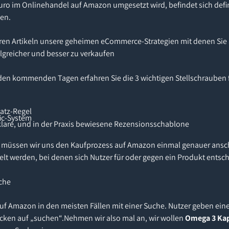
Euro im Onlinehandel auf Amazon umgesetzt wird, befindet sich defin
en.
eren Artikeln unsere geheimen eCommerce-Strategien mit denen Sie 
lgreicher und besser zu verkaufen
den kommenden Tagen erfahren Sie die 3 wichtigen Stellschrauben
satz-Regel
ic-System
sklare, und in der Praxis bewiesene Rezensionsschablone
n, müssen wir uns den Kaufprozess auf Amazon einmal genauer ans
elt werden, bei denen sich Nutzer für oder gegen ein Produkt entsc
che
uf Amazon in den meisten Fällen mit einer Suche. Nutzer geben ein
licken auf „suchen“.Nehmen wir also mal an, wir wollen
Omega 3 Ka