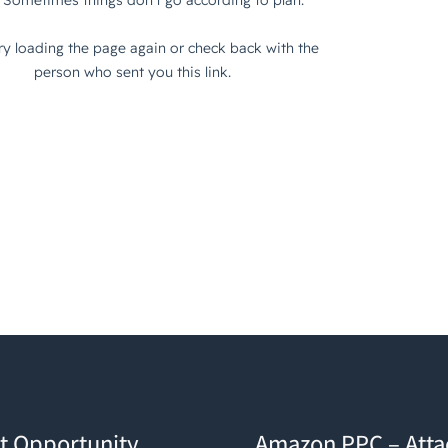
ty Explorer: Der Gamechanger für datengetriebenes Wachstum
Amazon PPC – Attack-Kampagnen
t Opportunity
Amazon PPC – Att