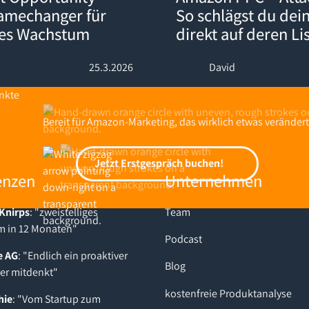
Gamechanger für
So schlägst du dei
nes Wachstum
direkt auf deren Li
25.3.2026
David
Bereit für Amazon-Marketing, das wirklich etwas verändert
Jetzt Erstgespräch buchen!
Jetzt Erstgespräch buchen!
enzen
Unternehmen
Knirps
: "zweistelliges
Team
 in 12 Monaten"
Podcast
e AG
: "Endlich ein proaktiver
Blog
der mitdenkt"
kostenfreie Produktanalyse
hie
: "Vom Startup zum