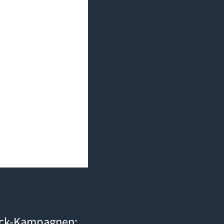
: So schlägst du deine Konkurrenz direkt auf deren Listing
ack-Kampagnen: