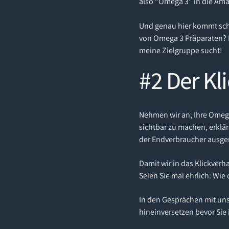
also “Omega 3” in die Ama
Und genau hier kommt scho
von Omega 3 Präparaten? D
meine Zielgruppe sucht!
#2 Der Kl
Nehmen wir an, Ihre Omega 
sichtbar zu machen, erklär
der Endverbraucher ausger
Damit wir in das Klickver
Seien Sie mal ehrlich: Wie 
In den Gesprächen mit uns
hineinversetzen bevor Sie 