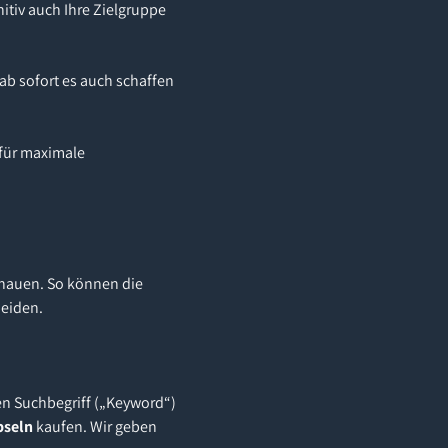
itiv auch Ihre Zielgruppe
ab sofort es auch schaffen
 für maximale
chauen. So können die
heiden.
en Suchbegriff („Keyword“)
pseln
kaufen. Wir geben