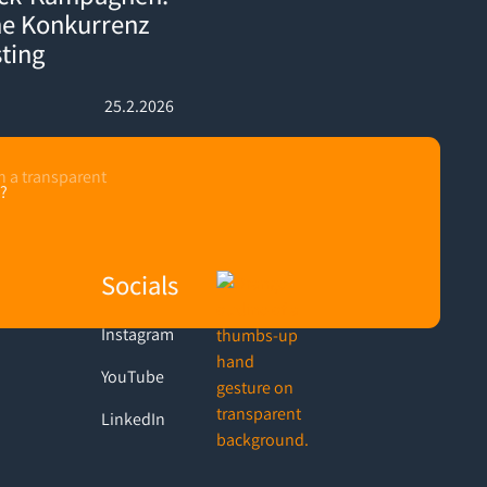
ne Konkurrenz
sting
25.2.2026
?
Socials
Instagram
YouTube
LinkedIn