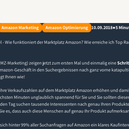
Amazon Marketing
Amazon Optimierung
10.09.2018
●
5
Minut
l - Wie funktioniert der Marktplatz Amazon? Wie erreiche ich Top 
MZ-Marketing) zeigen jetzt zum ersten Mal und einmalig eine
Schrit
Amazon-Geschäft in den Suchergebnissen nach ganz vorne katapulti
gt Ihnen wie!
n ihre Verkaufszahlen auf dem Marktplatz Amazon erhöhen und dami
chsten Minuten unglaublich spannend für Sie und Sie sollten diesen
jeden Tag suchen tausende Interessenten nach genau Ihren Produkt
n Sie es, dass auch diese Menschen auf genau Ihr Produkt aufmerks
 sich hinter 99% aller Suchanfragen auf Amazon ein klares Kaufinter