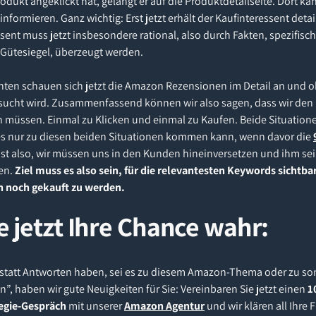
dukt angeklickt hat, gelangt er auf die Produktdetailseite. Dort kan
nformieren. Ganz wichtig: Erst jetzt erhält der Kaufinteressent detai
sent muss jetzt insbesondere rational, also durch Fakten, spezifis
Gütesiegel, überzeugt werden.
nten schauen sich jetzt die Amazon Rezensionen im Detail an und 
gesucht wird. Zusammenfassend können wir also sagen, dass wir d
müssen. Einmal zu Klicken und einmal zu Kaufen. Beide Situatione
s es nur zu diesen beiden Situationen kommen kann, wenn davor die
 ist also, wir müssen uns in den Kunden hineinversetzen und ihm s
en.
Ziel muss es also sein, für die relevantesten Keywords sichtbar
 noch gekauft zu werden.
 jetzt Ihre Chance wahr:
en statt Antworten haben, sei es zu diesem Amazon-Thema oder zu s
, haben wir gute Neuigkeiten für Sie: Vereinbaren Sie jetzt einen
1
tegie-Gespräch
mit unserer
Amazon Agentur
und wir klären all Ihre