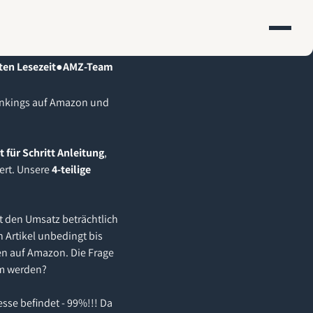
en Lesezeit
●
AMZ-Team
Rankings auf Amazon und
t für Schritt Anleitung
,
ert. Unsere
4-teilige
t den Umsatz beträchtlich
 Artikel unbedingt bis
en auf Amazon. Die Frage
am werden?
esse befindet - 99%!!! Da