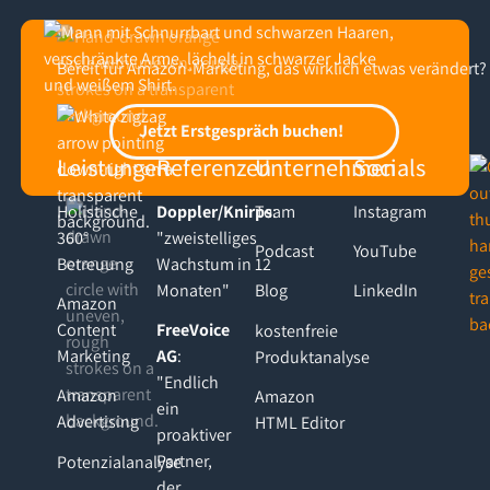
Bereit für Amazon-Marketing, das wirklich etwas verändert?
Footer
Jetzt Erstgespräch buchen!
Jetzt Erstgespräch buchen!
Leistungen
Referenzen
Unternehmen
Socials
Holistische
Doppler/Knirps
Team
:
Instagram
360°
"zweistelliges
Podcast
YouTube
Betreuung
Wachstum in 12
Monaten"
Blog
LinkedIn
Amazon
Content
FreeVoice
kostenfreie
Marketing
AG
:
Produktanalyse
"Endlich
Amazon
Amazon
ein
Advertising
HTML Editor
proaktiver
Partner,
Potenzialanalyse
der