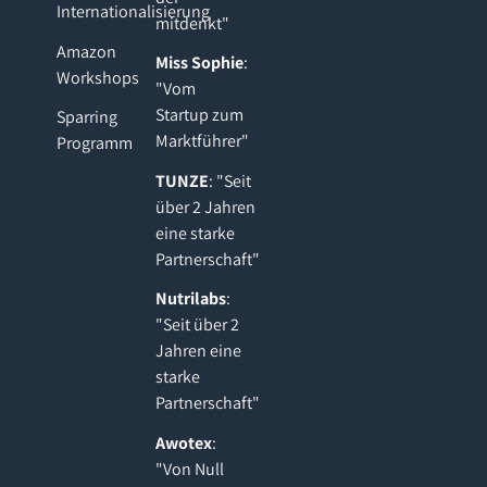
Internationalisierung
mitdenkt"
Amazon
Miss Sophie
:
Workshops
"Vom
Startup zum
Sparring
Marktführer"
Programm
TUNZE
: "Seit
über 2 Jahren
eine starke
Partnerschaft"
Nutrilabs
:
"Seit über 2
Jahren eine
starke
Partnerschaft"
Awotex
:
"Von Null