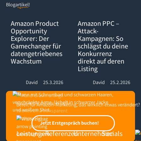
Blogartikel
!
Amazon Product Opportunity Explorer: Der Gamechanger für d
Amazon PPC – Attack-Kampagnen:
Amazon Product
Amazon PPC –
Opportunity
Attack-
Explorer: Der
Kampagnen: So
Gamechanger für
schlägst du deine
datengetriebenes
Konkurrenz
Wachstum
direkt auf deren
Listing
David
25.3.2026
David
25.2.2026
Bereit für Amazon-Marketing, das wirklich etwas verändert?
Footer
Jetzt Erstgespräch buchen!
Jetzt Erstgespräch buchen!
Leistungen
Referenzen
Unternehmen
Socials