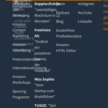
Holistische
Doppler/Knirps
Team
:
Instagram
360°
"zweistelliges
Podcast
YouTube
Betreuung
Wachstum in 12
Monaten"
Blog
LinkedIn
Amazon
Content
FreeVoice
kostenfreie
Marketing
AG
:
Produktanalyse
"Endlich
Amazon
Amazon
ein
Advertising
HTML Editor
proaktiver
Partner,
Potenzialanalyse
der
Internationalisierung
mitdenkt"
Amazon
Miss Sophie
:
Workshops
"Vom
Startup zum
Sparring
Marktführer"
Programm
TUNZE
: "Seit