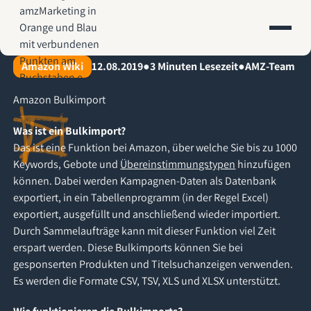
AMZ-Marketing.de - Amazon Agentur für profitables Wachstum
Amazon Wiki
12.08.2019
●
3
Minuten Lesezeit
●
AMZ-Team
Amazon Bulkimport
Was ist ein Bulkimport?
Das ist eine Funktion bei Amazon, über welche Sie bis zu 1000
Keywords, Gebote und
Übereinstimmungstypen
hinzufügen
können. Dabei werden Kampagnen-Daten als Datenbank
exportiert, in ein Tabellenprogramm (in der Regel Excel)
exportiert, ausgefüllt und anschließend wieder importiert.
Durch Sammelaufträge kann mit dieser Funktion viel Zeit
erspart werden. Diese Bulkimports können Sie bei
gesponserten Produkten und Titelsuchanzeigen verwenden.
Es werden die Formate CSV, TSV, XLS und XLSX unterstützt.