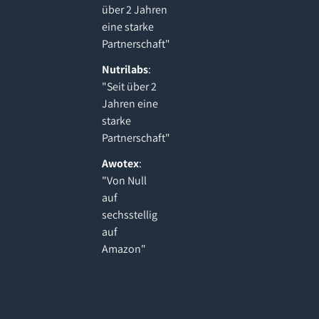
über 2 Jahren
eine starke
Partnerschaft"
Nutrilabs
:
"Seit über 2
Jahren eine
starke
Partnerschaft"
Awotex
:
"Von Null
auf
sechsstellig
auf
Amazon"