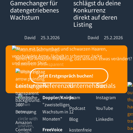
Gamechanger für
schlägst du deine
datengetriebenes
Konkurrenz
Wachstum
direkt auf deren
Listing
David
25.3.2026
David
25.2.2026
Bereit für Amazon-Marketing, das wirklich etwas verändert?
Footer
Jetzt Erstgespräch buchen!
Jetzt Erstgespräch buchen!
Leistungen
Referenzen
Unternehmen
Socials
Holistische
Doppler/Knirps
Team
:
Instagram
360°
"zweistelliges
Podcast
YouTube
Betreuung
Wachstum in 12
Monaten"
Blog
LinkedIn
Amazon
Content
FreeVoice
kostenfreie