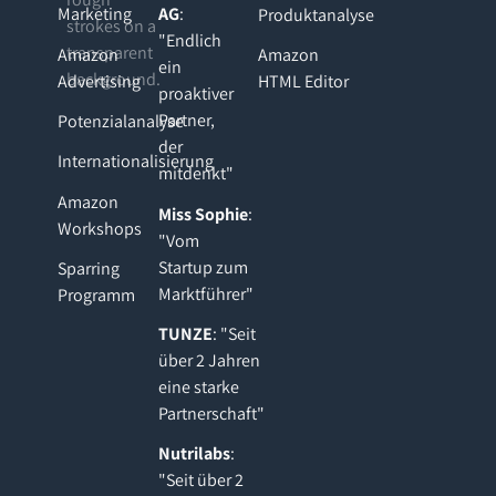
Marketing
AG
:
Produktanalyse
"Endlich
Amazon
Amazon
ein
Advertising
HTML Editor
proaktiver
Partner,
Potenzialanalyse
der
Internationalisierung
mitdenkt"
Amazon
Miss Sophie
:
Workshops
"Vom
Startup zum
Sparring
Marktführer"
Programm
TUNZE
: "Seit
über 2 Jahren
eine starke
Partnerschaft"
Nutrilabs
:
"Seit über 2