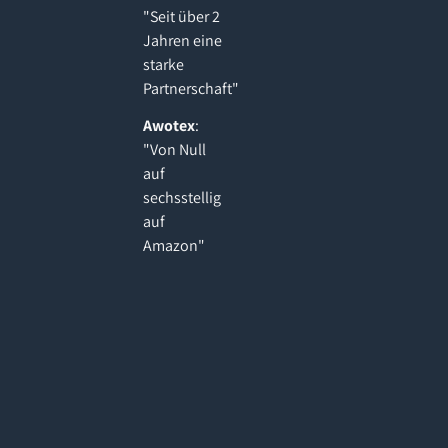
"Seit über 2
Jahren eine
starke
Partnerschaft"
Awotex
:
"Von Null
auf
sechsstellig
auf
Amazon"