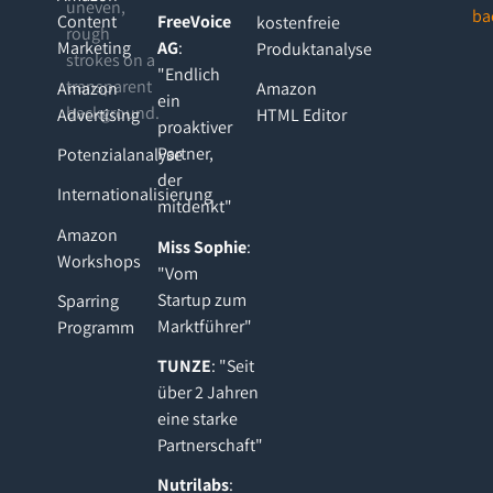
Content
FreeVoice
kostenfreie
Marketing
AG
:
Produktanalyse
"Endlich
Amazon
Amazon
ein
Advertising
HTML Editor
proaktiver
Partner,
Potenzialanalyse
der
Internationalisierung
mitdenkt"
Amazon
Miss Sophie
:
Workshops
"Vom
Startup zum
Sparring
Marktführer"
Programm
TUNZE
: "Seit
über 2 Jahren
eine starke
Partnerschaft"
Nutrilabs
: