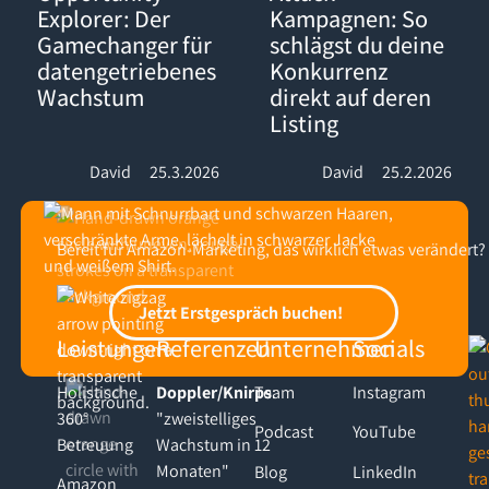
Explorer: Der
Kampagnen: So
Gamechanger für
schlägst du deine
datengetriebenes
Konkurrenz
Wachstum
direkt auf deren
Listing
David
25.3.2026
David
25.2.2026
Bereit für Amazon-Marketing, das wirklich etwas verändert?
Footer
Jetzt Erstgespräch buchen!
Jetzt Erstgespräch buchen!
Leistungen
Referenzen
Unternehmen
Socials
Holistische
Doppler/Knirps
Team
:
Instagram
360°
"zweistelliges
Podcast
YouTube
Betreuung
Wachstum in 12
Monaten"
Blog
LinkedIn
Amazon