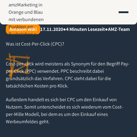
AMZ-Marketing.de - Amazon Agentur für profitables Wachstum
Amazon Wiki
17.11.2020
●
4
Minuten Lesezeit
●
AMZ-Team
Was ist Cost-Per-Click (CPC)?
Cost-per-click wird meistens als Synonym für den Begriff Pay-
per-Click (PPC) verwendet. PPC beschreibt dabei
grundsätzlich das Verfahren. CPC steht dabei für die
tatsächlichen Kosten pro Klick.
Außerdem handelt es sich bei CPC um den Einkauf von
Nutzern. Somit unterscheidet es sich wiederum vom Cost-
per-Mille Modell, bei dem es um den Einkauf eines
Werbeumfeldes geht.