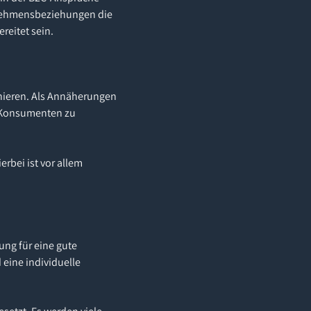
rnehmensbeziehungen die
reitet sein.
inieren. Als Annäherungen
e Konsumenten zu
rbei ist vor allem
ung für eine gute
eine individuelle