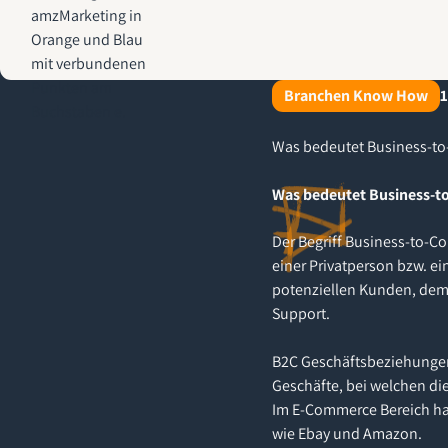
AMZ-Marketing.de - Amazon Agentur für profitables Wachstum
Branchen Know How
1
Was bedeutet Business-t
Was bedeutet Business-
Der Begriff Business-to-
einer Privatperson bzw. 
potenziellen Kunden, deme
Support.
B2C Geschäftsbeziehungen 
Geschäfte, bei welchen di
Im E-Commerce Bereich hab
wie Ebay und Amazon.