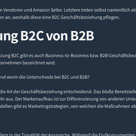
 Vendoren und Amazon Seller. Letztere treten selbst namentlich als
en an, weshalb diese eine B2C Geschäftsbeziehung pflegen.
ung B2C von B2B
rzung B2C gibt es auch Business-to-Business bzw. B2B Geschäftsbe
ternehmen bezeichnet wird.
und worin die Unterschiede bei B2C und B2B?
t die Art der Geschäftsbeziehung entscheidend. Das bloße Bereitstel
ehr aus. Der Markenaufbau ist zur Differenzierung von anderen Un
ellen gibt es Marketingstrategien, von welchen die Maßnahmen ab
 allem in der Tonalität der Ansprache. Während die Endkonsumenten