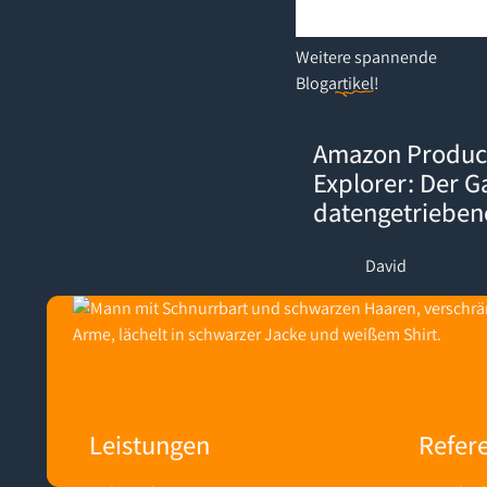
Weitere
spannende
Blogartikel
!
Amazon Product Opportuni
Amazon Produc
Explorer: Der 
datengetriebe
David
Footer
Leistungen
Refer