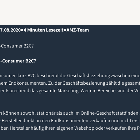
7.08.2020
●
4
Minuten Lesezeit
●
AMZ-Team
o-Consumer B2C?
to-Consumer B2C?
Consumer, kurz B2C beschreibt die Geschäftsbeziehung zwischen e
einem Endkonsumenten. Zu der Geschäftsbeziehung zählt die gesa
ntsprechend das gesamte Marketing. Weitere Bereiche sind der Ve
können sowohl stationär als auch im Online-Geschäft stattfinden. 
e Hersteller direkt an den Endkonsumenten verkaufen und nicht erst
en Hersteller häufig Ihren eigenen Webshop oder verkaufen Ihre P