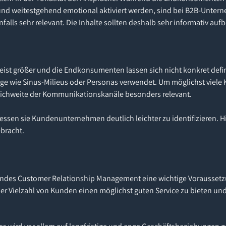
nd weitestgehend emotional aktiviert werden, sind bei B2B-Unte
alls sehr relevant. Die Inhalte sollten deshalb sehr informativ aufbe
 meist größer und die Endkonsumenten lassen sich nicht konkret def
e wie Sinus-Milieus oder Personas verwendet. Um möglichst viel
Reichweite der Kommunikationskanäle besonders relevant.
essen sie Kundenunternehmen deutlich leichter zu identifizieren. Hie
bracht.
rendes Customer Relationship Management eine wichtige Voraussetz
 Vielzahl von Kunden einen möglichst guten Service zu bieten und 