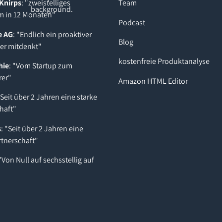
Knirps
: "zweistelliges
Team
 in 12 Monaten"
Podcast
e AG
: "Endlich ein proaktiver
Blog
der mitdenkt"
kostenfreie Produktanalyse
hie
: "Vom Startup zum
rer"
Amazon HTML Editor
"Seit über 2 Jahren eine starke
haft"
s
: "Seit über 2 Jahren eine
rtnerschaft"
 "Von Null auf sechsstellig auf