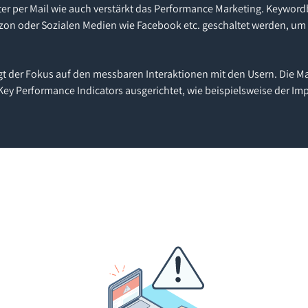
ter per Mail wie auch verstärkt das Performance Marketing. Keywo
n oder Sozialen Medien wie Facebook etc. geschaltet werden, um m
gt der Fokus auf den messbaren Interaktionen mit den Usern. Die
y Performance Indicators ausgerichtet, wie beispielsweise der Imp