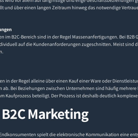
s wird vor allem auf langfristige und enge Geschäftsbeziehungen ge
llt und über einen langen Zeitraum hinweg das notwendige Vertrau
tungen
n im B2C-Bereich sind in der Regel Massenanfertigungen. Bei B2B
ividuell auf die Kundenanforderungen zugeschnitten. Meist sind di
n.
 in der Regel alleine über einen Kauf einer Ware oder Dienstleistun
 ab. Bei Beziehungen zwischen Unternehmen sind häufig mehrere
m Kaufprozess beteiligt. Der Prozess ist deshalb deutlich komplexer
m B2C Marketing
Endkonsumenten spielt die elektronische Kommunikation eine ent