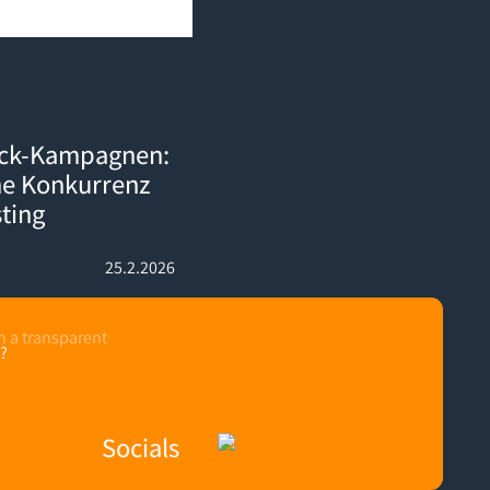
: So schlägst du deine Konkurrenz direkt auf deren Listing
ack-Kampagnen:
ne Konkurrenz
sting
25.2.2026
?
Socials