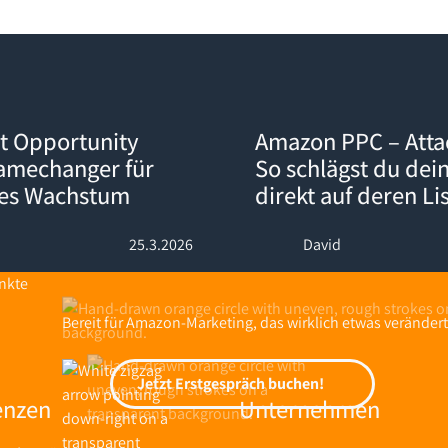
ty Explorer: Der Gamechanger für datengetriebenes Wachstum
Amazon PPC – Attack-Kampagnen
t Opportunity
Amazon PPC – Att
Gamechanger für
So schlägst du dei
nes Wachstum
direkt auf deren Li
25.3.2026
David
Bereit für Amazon-Marketing, das wirklich etwas verändert
Jetzt Erstgespräch buchen!
Jetzt Erstgespräch buchen!
enzen
Unternehmen