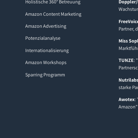
Holistische 360° Betreuung
Doppler/
Wachstum
Amazon Content Marketing
FreeVoic
Amazon Advertising
Partner, 
Potenzialanalyse
Miss Sop
Marktfüh
Internationalisierung
TUNZE
: 
Amazon Workshops
Partnersc
Sparring Programm
Nutrilab
starke Pa
Awotex
:
Amazon"