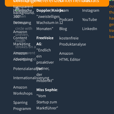
Holistische
Doppler/Knirps
Team
:
Instagram
360°
"zweistelliges
Podcast
YouTube
Betreuung
Wachstum in 12
Monaten"
Blog
LinkedIn
Amazon
Content
FreeVoice
kostenfreie
Marketing
AG
:
Produktanalyse
"Endlich
Amazon
Amazon
ein
Advertising
HTML Editor
proaktiver
Partner,
Potenzialanalyse
der
Internationalisierung
mitdenkt"
Amazon
Miss Sophie
:
Workshops
"Vom
Startup zum
Sparring
Marktführer"
Programm