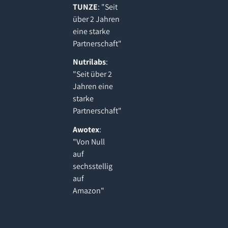
TUNZE
: "Seit
über 2 Jahren
eine starke
Partnerschaft"
Nutrilabs
:
"Seit über 2
Jahren eine
starke
Partnerschaft"
Awotex
:
"Von Null
auf
sechsstellig
auf
Amazon"