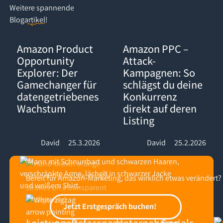
Weitere
spannende
Blogartikel
!
Amazon Product Opportunity Explorer: Der Gamechanger für d
Amazon PPC – Attack-Kampagnen:
Amazon Product
Amazon PPC –
Opportunity
Attack-
Explorer: Der
Kampagnen: So
Gamechanger für
schlägst du deine
datengetriebenes
Konkurrenz
Wachstum
direkt auf deren
Listing
David
25.3.2026
David
25.2.2026
Bereit für Amazon-Marketing, das wirklich etwas verändert?
Footer
Jetzt Erstgespräch buchen!
Jetzt Erstgespräch buchen!
Leistungen
Referenzen
Unternehmen
Socials