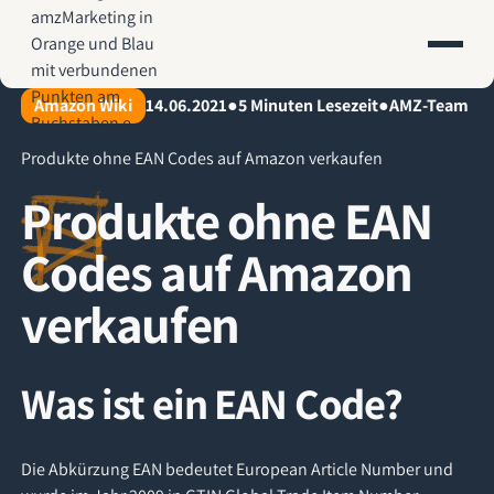
AMZ-Marketing.de - Amazon Agentur für profitables Wachstum
Amazon Wiki
14.06.2021
●
5
Minuten Lesezeit
●
AMZ-Team
Produkte ohne EAN Codes auf Amazon verkaufen
Produkte ohne EAN
Codes auf Amazon
verkaufen
Was ist ein EAN Code?
Die Abkürzung EAN bedeutet European Article Number und