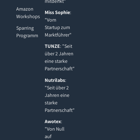
mitdenkt"
Amazon
Miss Sophie
:
Workshops
"Vom
Startup zum
Sparring
Marktführer"
Programm
TUNZE
: "Seit
über 2 Jahren
eine starke
Partnerschaft"
Nutrilabs
:
"Seit über 2
Jahren eine
starke
Partnerschaft"
Awotex
:
"Von Null
auf