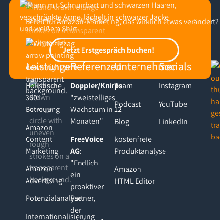
Bereit für Amazon-Marketing, das wirklich etwas verändert?
Footer
Jetzt Erstgespräch buchen!
Jetzt Erstgespräch buchen!
Leistungen
Referenzen
Unternehmen
Socials
Holistische
Doppler/Knirps
Team
:
Instagram
360°
"zweistelliges
Podcast
YouTube
Betreuung
Wachstum in 12
Monaten"
Blog
LinkedIn
Amazon
Content
FreeVoice
kostenfreie
Marketing
AG
:
Produktanalyse
"Endlich
Amazon
Amazon
ein
Advertising
HTML Editor
proaktiver
Partner,
Potenzialanalyse
der
Internationalisierung