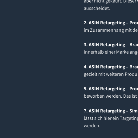
aber nicht gekauft. Diese
ausscheidet.
2. ASIN Retargeting – Pr
im Zusammenhang mit der b
3. ASIN Retargeting – Br
innerhalb einer Marke ang
4. ASIN Retargeting – Br
gezielt mit weiteren Prod
5. ASIN Retargeting – Pr
beworben werden. Das ist 
7. ASIN Retargeting – Sim
lässt sich hier ein Target
werden.