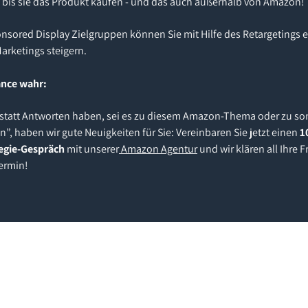
t, bis sie das Produkt kaufen - und das auch außerhalb von Amazon!
onsored Display Zielgruppen können Sie mit Hilfe des Retargetings 
arketings steigern.
ance wahr:
en statt Antworten haben, sei es zu diesem Amazon-Thema oder zu s
, haben wir gute Neuigkeiten für Sie: Vereinbaren Sie jetzt einen
1
tegie-Gespräch
mit unserer
Amazon Agentur
und wir klären all Ihre
ermin!