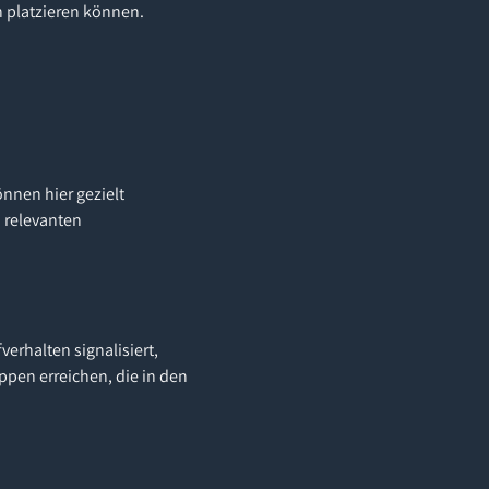
 platzieren können.
önnen hier gezielt
n relevanten
erhalten signalisiert,
ppen erreichen, die in den