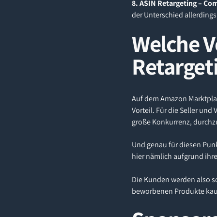
8. ASIN Retargeting – Co
der Unterschied allerding
Welche V
Retarget
Auf dem Amazon Marktplatz 
Vorteil. Für die Seller un
große Konkurrenz, durchz
Und genau für diesen Punk
hier nämlich aufgrund ihr
Die Kunden werden also so
beworbenen Produkte kau