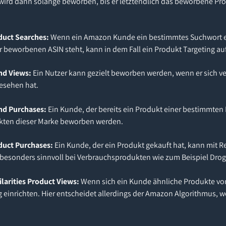
r wird dann solange beworben, bis er letztendlich das beworbene Pr
oduct Searches:
Wenn ein Amazon Kunde ein bestimmtes Suchwort e
eworbenen ASIN steht, kann in dem Fall ein Produkt Targeting au
and Views:
Ein Nutzer kann gezielt beworben werden, wenn er sich 
esehen hat.
and Purchases:
Ein Kunde, der bereits ein Produkt einer bestimmten
ukten dieser Marke beworben werden.
oduct Purchases:
Ein Kunde, der ein Produkt gekauft hat, kann mit R
besonders sinnvoll bei Verbrauchsprodukten wie zum Beispiel Droge
ilarities Product Views:
Wenn sich ein Kunde ähnliche Produkte vo
ing einrichten. Hier entscheidet allerdings der Amazon Algorithmus,