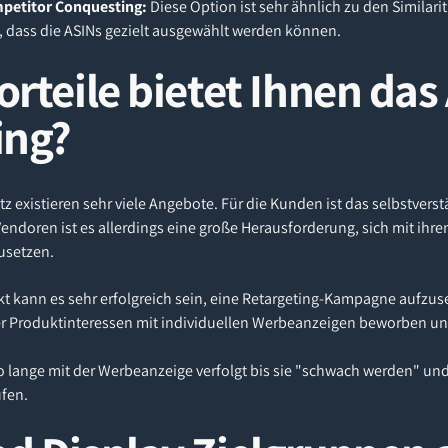
mpetitor Conquesting:
Diese Option ist sehr ähnlich zu den Similarit
s, dass die ASINs gezielt ausgewählt werden können.
orteile bietet Ihnen da
ing?
existieren sehr viele Angebote. Für die Kunden ist das selbstverst
d Vendoren ist es allerdings eine große Herausforderung, sich mit ih
usetzen.
t kann es sehr erfolgreich sein, eine Retargeting-Kampagne aufzu
er Produktinteressen mit individuellen Werbeanzeigen beworben und
 lange mit der Werbeanzeige verfolgt bis sie "schwach werden" und 
fen.