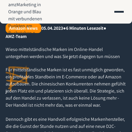
AMZ-Marketing.de - Amazon Agentur für profitables Wachstum
Amazon News
05.04.2023
●
6
Minuten Lesezeit
●
AMZ-Team
Wieso mittelständische Marken im Online-Handel
untergehen werden und was Sie jetzt dagegen tun müssen
Für mittelständische Marken ist es fast unmöglich geworden,
ein profitables Standbein im E-Commerce oder auf Amazon
aufzubauen. Die chinesischen Konkurrenten nehmen gefühlt
jeden Platz ein und platzieren sich überall. Die Strategie, sich
auf den Handel zu verlassen, ist auch keine Lösung mehr -
Der Handel ist nicht mehr das, was er einmal war.
Dennoch gibt es eine Handvoll erfolgreiche Markenhersteller,
die die Gunst der Stunde nutzen und auf eine neue D2C-