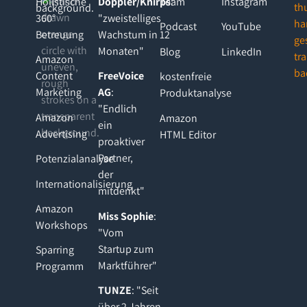
Holistische
Doppler/Knirps
Team
:
Instagram
360°
"zweistelliges
Podcast
YouTube
Betreuung
Wachstum in 12
Monaten"
Blog
LinkedIn
Amazon
Content
FreeVoice
kostenfreie
Marketing
AG
:
Produktanalyse
"Endlich
Amazon
Amazon
ein
Advertising
HTML Editor
proaktiver
Partner,
Potenzialanalyse
der
Internationalisierung
mitdenkt"
Amazon
Miss Sophie
:
Workshops
"Vom
Startup zum
Sparring
Marktführer"
Programm
TUNZE
: "Seit
über 2 Jahren