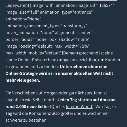
Lederwaren
) [image_with_animation image_url="136574"
image_size="full" animation_type="entrance"
animation="None"
animation_movement_type="transform_y"
hover_animation="none" alignment="center"
border_radius="none" box_shadow="none"
image_loading="default" max_width="75%"
max_width_mobile="default"]Dementsprechend ist eine
starke Online-Präsenz heutzutage unverzichtbar, um Kunden
zu gewinnen und zu binden.
Unternehmen ohne eine
Online-Strategie wird es in unserer aktuellen Welt nicht
mehr viele geben.
Ein Verschieben auf Morgen oder gar nächstes Jahr ist
eigentlich wie Selbstmord -
Jeden Tag starten auf Amazon
rund 2.000 neue Seller
(Quelle:
InternetWorld
). Von Tag zu
Tag wird die Konkurrenz also größer und es wird immer
schwerer zu bestehen.