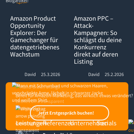
Blogartikel
!
Amazon Product Opportunity Explorer: Der Gamechanger für d
Amazon PPC – Attack-Kampagnen:
Amazon Product
Amazon PPC –
Opportunity
Attack-
Explorer: Der
Kampagnen: So
Gamechanger für
schlägst du deine
datengetriebenes
Konkurrenz
Wachstum
direkt auf deren
Listing
David
25.3.2026
David
25.2.2026
Bereit für Amazon-Marketing, das wirklich etwas verändert?
Footer
Jetzt Erstgespräch buchen!
Jetzt Erstgespräch buchen!
Leistungen
Referenzen
Unternehmen
Socials