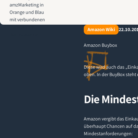
AMZ-Marketing.de - Amazon Agentur für profitables Wachstum
Amazon Wiki
22.10.20
Amazon Buybox
Diese wird auch das „Einka
oben. In der BuyBox steht
Die Mindes
Amazon vergibt das Einkau
überhaupt Chancen auf da
Mindestanforderungen: