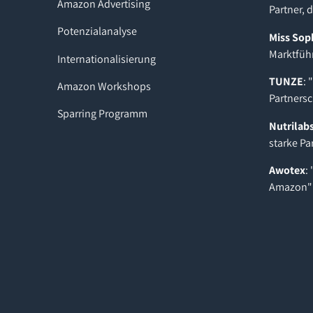
Amazon Advertising
Partner, 
Potenzialanalyse
Miss Sop
Marktfüh
Internationalisierung
TUNZE
: 
Amazon Workshops
Partnersc
Sparring Programm
Nutrilab
starke Pa
Awotex
:
Amazon"