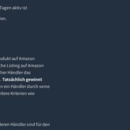
agen aktiv ist
den.
Produkt auf Amazon
iche Listing auf Amazon
cher Händler das
e.
Tatsächlich gewinnt
n ein Händler durch seine
tere Kriterien wie
deren Händler sind für den