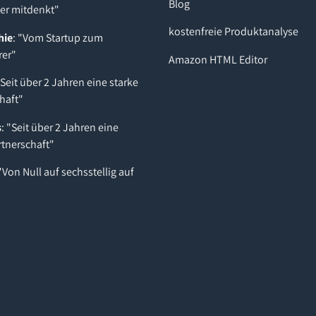
Blog
der mitdenkt"
kostenfreie Produktanalyse
hie
: "Vom Startup zum
rer"
Amazon HTML Editor
"Seit über 2 Jahren eine starke
haft"
s
: "Seit über 2 Jahren eine
rtnerschaft"
 "Von Null auf sechsstellig auf