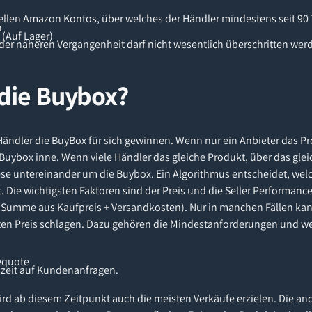
ellen Amazon Kontos, über welches der Händler mindestens seit 90 T
n
 (Auf Lager)
 der näheren Vergangenheit darf nicht wesentlich überschritten wer
 die Buybox?
Händler die BuyBox für sich gewinnen. Wenn nur ein Anbieter das 
e Buybox inne. Wenn viele Händler das gleiche Produkt, über das gle
se untereinander um die Buybox. Ein Algorithmus entscheidet, wel
 Die wichtigsten Faktoren sind der Preis und die Seller Performanc
(Summe aus Kaufpreis + Versandkosten). Nur in manchen Fällen kan
en Preis schlagen. Dazu gehören die Mindestanforderungen und wei
equote
szeit auf Kundenanfragen.
ird ab diesem Zeitpunkt auch die meisten Verkäufe erzielen. Die an