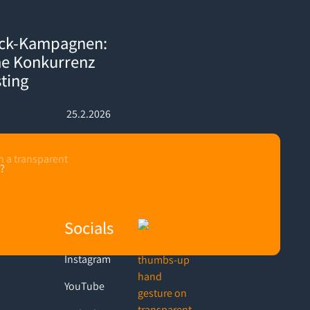
: So schlägst du deine Konkurrenz direkt auf deren Listing
ack-Kampagnen:
ne Konkurrenz
sting
25.2.2026
?
Socials
Instagram
YouTube