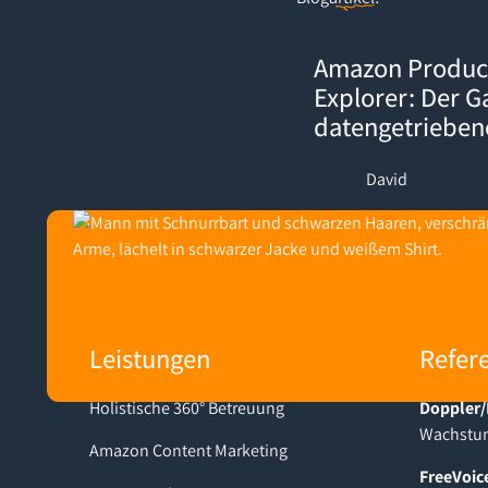
Amazon Product Opportuni
Amazon Produc
Explorer: Der 
datengetriebe
David
Footer
Leistungen
Refer
Holistische 360° Betreuung
Doppler/
Wachstum
Amazon Content Marketing
FreeVoic