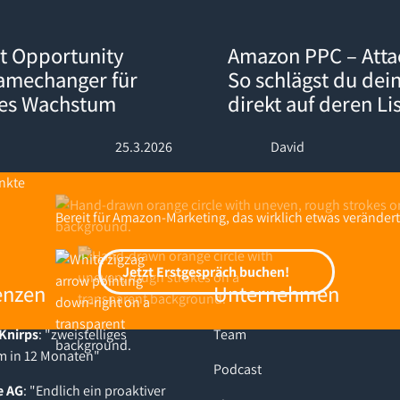
ty Explorer: Der Gamechanger für datengetriebenes Wachstum
Amazon PPC – Attack-Kampagnen
t Opportunity
Amazon PPC – Att
Gamechanger für
So schlägst du dei
nes Wachstum
direkt auf deren Li
25.3.2026
David
Bereit für Amazon-Marketing, das wirklich etwas verändert
Jetzt Erstgespräch buchen!
Jetzt Erstgespräch buchen!
enzen
Unternehmen
Knirps
: "zweistelliges
Team
 in 12 Monaten"
Podcast
e AG
: "Endlich ein proaktiver