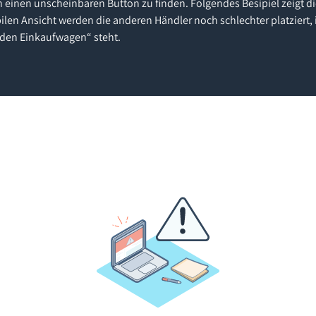
h einen unscheinbaren Button zu finden. Folgendes Besipiel zeigt d
ilen Ansicht werden die anderen Händler noch schlechter platziert, 
 den Einkaufwagen“ steht.