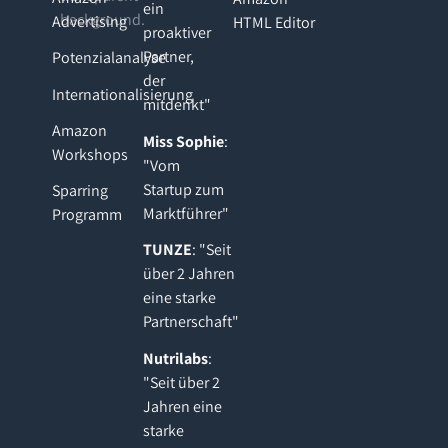
ein
Advertising
HTML Editor
proaktiver
Partner,
Potenzialanalyse
der
Internationalisierung
mitdenkt"
Amazon
Miss Sophie
:
Workshops
"Vom
Startup zum
Sparring
Marktführer"
Programm
TUNZE
: "Seit
über 2 Jahren
eine starke
Partnerschaft"
Nutrilabs
:
"Seit über 2
Jahren eine
starke