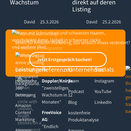
Wachstum
direkt auf deren
Listing
David
25.3.2026
David
25.2.2026
Bereit für Amazon-Marketing, das wirklich etwas verändert?
Footer
Jetzt Erstgespräch buchen!
Jetzt Erstgespräch buchen!
Leistungen
Referenzen
Unternehmen
Socials
Holistische
Doppler/Knirps
Team
:
Instagram
360°
"zweistelliges
Podcast
YouTube
Betreuung
Wachstum in 12
Monaten"
Blog
LinkedIn
Amazon
Content
FreeVoice
kostenfreie
Marketing
AG
:
Produktanalyse
"Endlich
Amazon
Amazon