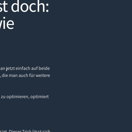
st doch:
ie
n jetzt einfach auf beide
, die man auch für weitere
” zu optimieren, optimiert
gt. Dieser Trick lässt sich