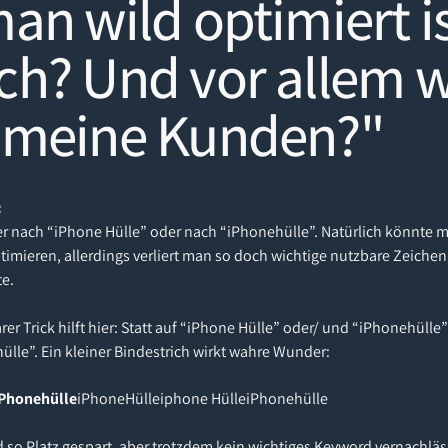
an wild optimiert i
h? Und vor allem w
 meine Kunden?"
:
nach “iPhone Hülle” oder nach “iPhonehülle”. Natürlich könnte ma
ptimieren, allerdings verliert man so doch wichtige nutzbare Zeichen
e.
er Trick hilft hier: Statt auf “iPhone Hülle” oder/ und “iPhonehülle
lle”. Ein kleiner Bindestrich wirkt wahre Wunder:
iPhonehülle
iPhoneHülleiphone HülleiPhonehülle
 so Platz gespart, aber trotzdem kein wichtiges Keyword vernachlässi