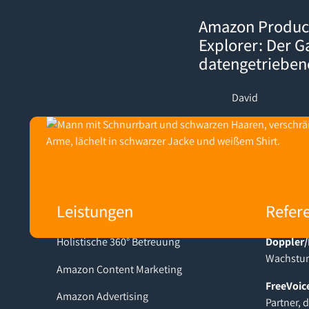
Amazon Product Opportuni
Amazon Produc
Explorer: Der 
datengetriebe
David
Footer
Leistungen
Refer
Holistische 360° Betreuung
Doppler/
Wachstum
Amazon Content Marketing
FreeVoic
Amazon Advertising
Partner, 