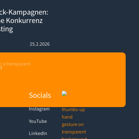
: So schlägst du deine Konkurrenz direkt auf deren Listing
ack-Kampagnen:
ne Konkurrenz
sting
25.2.2026
?
Socials
Instagram
YouTube
LinkedIn