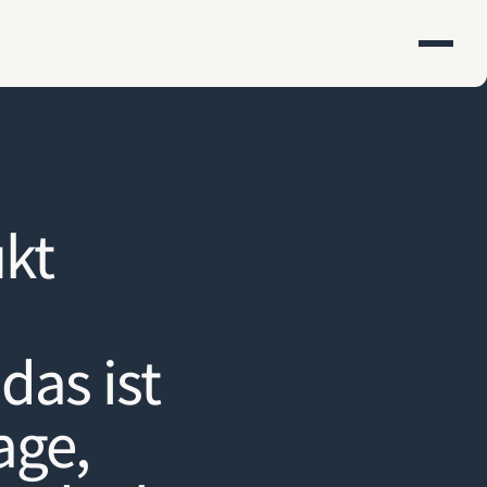
kt
m
das ist
age,