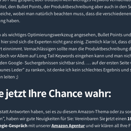
itel, den Bullet Points, der Produktbeschreibung aber auch in den
gleiche, wobei man natürlich beachten muss, dass die verschiedenen
ung haben.
en als wichtiges Optimierungswerkzeug angesehen, Bullet Points und
 hier sind sich die Experten nicht ganz einig. Ziemlich klar ist, das
rt einnimmt. Vernachlässigen sollte man die Produktbeschreibung 
och vor Allem auf Long Tail Keywords eingehen kann und man nicht
en Google- Suchergebnissen sichtbar sind. … auf der ersten Seite 
nes Leder” zu ranken, ist denke ich kein schlechtes Ergebnis und s
 leiten ;)
 jetzt Ihre Chance wahr:
en statt Antworten haben, sei es zu diesem Amazon-Thema oder zu s
, haben wir gute Neuigkeiten für Sie: Vereinbaren Sie jetzt einen
1
tegie-Gespräch
mit unserer
Amazon Agentur
und wir klären all Ihre