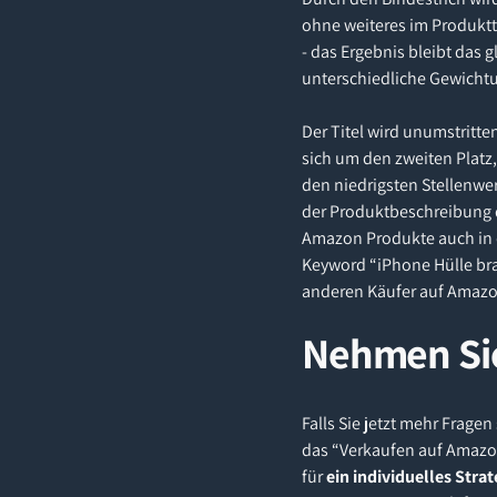
ohne weiteres im Produktt
- das Ergebnis bleibt das 
unterschiedliche Gewicht
Der Titel wird unumstritt
sich um den zweiten Platz,
den niedrigsten Stellenwe
der Produktbeschreibung d
Amazon Produkte auch in d
Keyword “iPhone Hülle brau
anderen Käufer auf Amazon
Nehmen Sie
Falls Sie jetzt mehr Frag
das “Verkaufen auf Amazon”
für
ein individuelles Stra