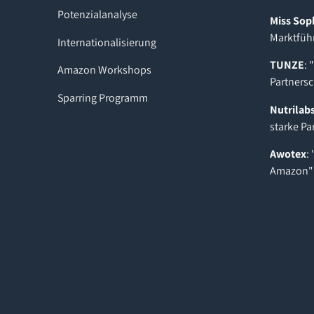
Potenzialanalyse
Miss Sop
Marktfüh
Internationalisierung
TUNZE
: 
Amazon Workshops
Partnersc
Sparring Programm
Nutrilab
starke Pa
Awotex
:
Amazon"