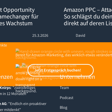
ty Explorer: Der Gamechanger für datengetriebenes Wachstum
Amazon PPC – Attack-Kampagnen
t Opportunity
Amazon PPC – Att
Gamechanger für
So schlägst du dei
nes Wachstum
direkt auf deren Li
25.3.2026
David
Bereit für Amazon-Marketing, das wirklich etwas verändert
Jetzt Erstgespräch buchen!
Jetzt Erstgespräch buchen!
enzen
Unternehmen
Knirps
: "zweistelliges
Team
 in 12 Monaten"
Podcast
e AG
: "Endlich ein proaktiver
Blog
der mitdenkt"