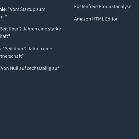
kostenfreie Produktanalyse
hie
: "Vom Startup zum
rer"
Amazon HTML Editor
"Seit über 2 Jahren eine starke
haft"
s
: "Seit über 2 Jahren eine
rtnerschaft"
 "Von Null auf sechsstellig auf