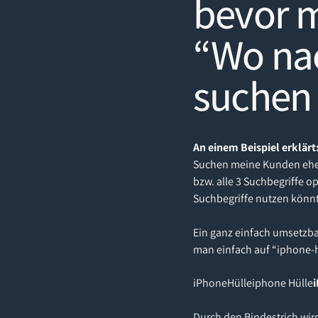
bevor m
“Wo nac
suchen
An einem Beispiel erklärt
Suchen meine Kunden eher 
bzw. alle 3 Suchbegriffe o
Suchbegriffe nutzen könnt
Ein ganz einfach umsetzbar
man einfach auf “iphone-hü
iPhoneHülleiphone Hülle
Durch den Bindestrich wird