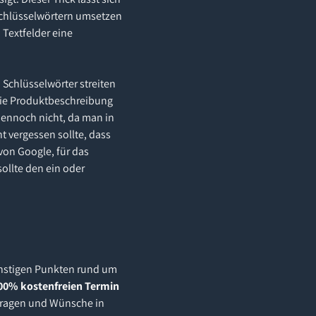
 Schlüsselwörtern umsetzen
 Textfelder eine
 Schlüsselwörter streiten
s die Produktbeschreibung
dennoch nicht, da man in
 vergessen sollte, dass
von Google, für das
ollte den ein oder
onstigen Punkten rund um
00% kostenfreien Termin
 Fragen und Wünsche in