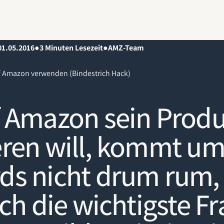
01.05.2016
●
3
Minuten Lesezeit
●
AMZ-Team
uf Amazon verwenden (Bindestrich Hack)
 Amazon sein Produ
ren will, kommt u
s nicht drum rum, 
och die wichtigste Fr