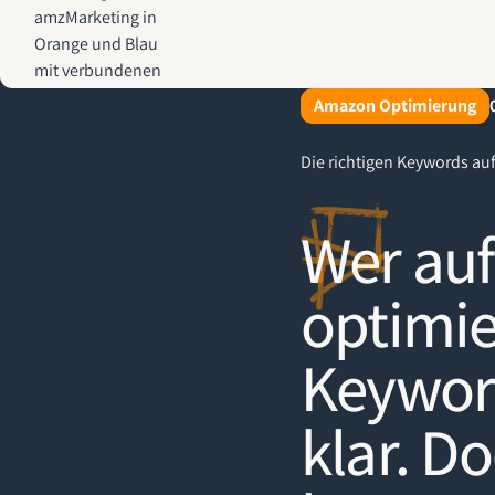
AMZ-Marketing.de - Amazon Agentur für profitables Wachstum
Amazon Optimierung
Die richtigen Keywords a
Wer auf
optimie
Keyword
klar. D