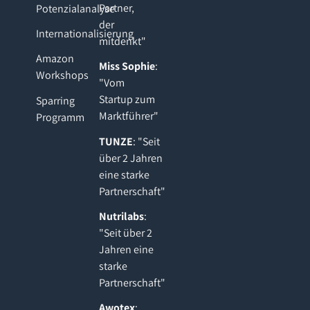
Partner,
Potenzialanalyse
der
Internationalisierung
mitdenkt"
Amazon
Miss Sophie
:
Workshops
"Vom
Startup zum
Sparring
Marktführer"
Programm
TUNZE
: "Seit
über 2 Jahren
eine starke
Partnerschaft"
Nutrilabs
:
"Seit über 2
Jahren eine
starke
Partnerschaft"
Awotex
: