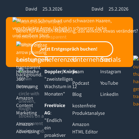
David
25.3.2026
David
25.2.2026
Bereit für Amazon-Marketing, das wirklich etwas verändert?
Footer
Jetzt Erstgespräch buchen!
Jetzt Erstgespräch buchen!
Leistungen
Referenzen
Unternehmen
Socials
Holistische
Doppler/Knirps
Team
:
Instagram
360°
"zweistelliges
Podcast
YouTube
Betreuung
Wachstum in 12
Monaten"
Blog
LinkedIn
Amazon
Content
FreeVoice
kostenfreie
Marketing
AG
:
Produktanalyse
"Endlich
Amazon
Amazon
ein
Advertising
HTML Editor
proaktiver