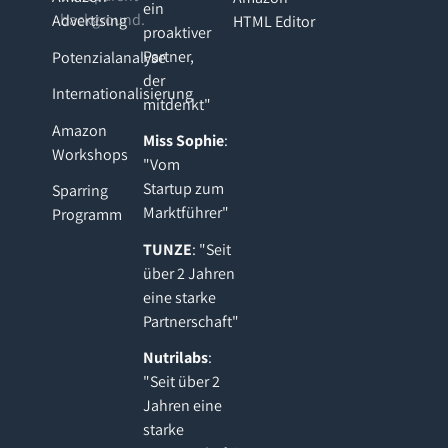
ein
Advertising
HTML Editor
proaktiver
Partner,
Potenzialanalyse
der
Internationalisierung
mitdenkt"
Amazon
Miss Sophie
:
Workshops
"Vom
Startup zum
Sparring
Marktführer"
Programm
TUNZE
: "Seit
über 2 Jahren
eine starke
Partnerschaft"
Nutrilabs
:
"Seit über 2
Jahren eine
starke