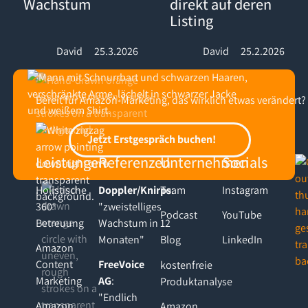
Wachstum
direkt auf deren
Listing
David
25.3.2026
David
25.2.2026
Bereit für Amazon-Marketing, das wirklich etwas verändert?
Footer
Jetzt Erstgespräch buchen!
Jetzt Erstgespräch buchen!
Leistungen
Referenzen
Unternehmen
Socials
Holistische
Doppler/Knirps
Team
:
Instagram
360°
"zweistelliges
Podcast
YouTube
Betreuung
Wachstum in 12
Monaten"
Blog
LinkedIn
Amazon
Content
FreeVoice
kostenfreie
Marketing
AG
:
Produktanalyse
"Endlich
Amazon
Amazon