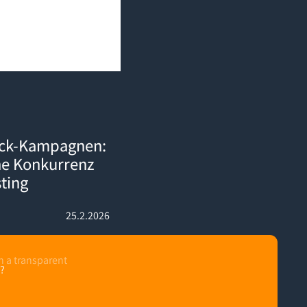
: So schlägst du deine Konkurrenz direkt auf deren Listing
ack-Kampagnen:
ne Konkurrenz
sting
25.2.2026
?