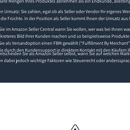
re Mengen Ihres Produktes abnehmen als ein Endkunde, allerdings 
n Umsatz: Sie zahlen, egal ob als Seller oder Vendor Ihr eigenes W
ie die Früchte. In der Position als Seller kommt Ihnen der Umsatz 
ie im Amazon Seller Central wann Sie wollen, wer was bei Ihnen wa
nkreteres Bild Ihrer Kunden machen und so beispielsweise Produkte 
Sie als Versandoption einen FBM gewählt (“Fulfillment By Merchant”
e durch den Kundensupport in direktem Kontakt mit den Käufern I
Entscheiden Sie als Amazon Seller selbst, wann Sie auf welchen Mar
 dabei jedoch wichtige Faktoren wie Steuerrecht oder andersspra