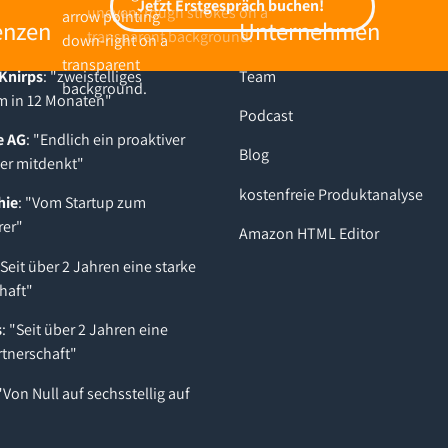
Jetzt Erstgespräch buchen!
Jetzt Erstgespräch buchen!
enzen
Unternehmen
Knirps
: "zweistelliges
Team
 in 12 Monaten"
Podcast
e AG
: "Endlich ein proaktiver
Blog
der mitdenkt"
kostenfreie Produktanalyse
hie
: "Vom Startup zum
rer"
Amazon HTML Editor
"Seit über 2 Jahren eine starke
haft"
s
: "Seit über 2 Jahren eine
rtnerschaft"
 "Von Null auf sechsstellig auf