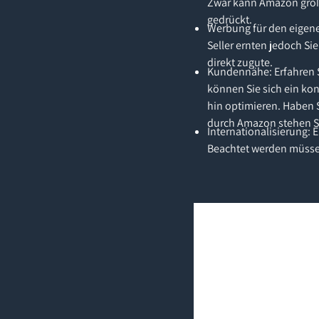
Zwar kann Amazon größe
gedrückt.
Werbung für den eigene
Seller ernten jedoch S
direkt zugute.
Kundennähe: Erfahren S
können Sie sich ein ko
hin optimieren. Haben 
durch Amazon stehen Si
Internationalisierung: 
Beachtet werden müssen