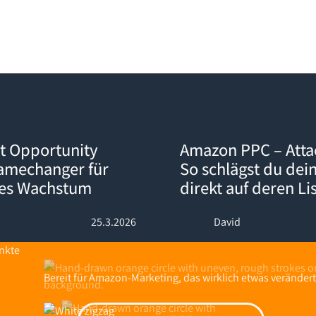
ty Explorer: Der Gamechanger für datengetriebenes Wachstum
Amazon PPC – Attack-Kampagnen
t Opportunity
Amazon PPC – Att
Gamechanger für
So schlägst du dei
nes Wachstum
direkt auf deren Li
25.3.2026
David
Bereit für Amazon-Marketing, das wirklich etwas verändert