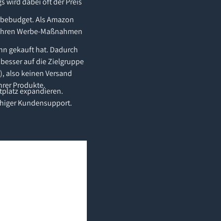
wird dabei oft der Preis
erbebudget. Als Amazon
aus Ihren Werbe-Maßnahmen
nn gekauft hat. Dadurch
besser auf die Zielgruppe
), also keinen Versand
hrer Produkte.
ktplatz expandieren.
chiger Kundensupport.