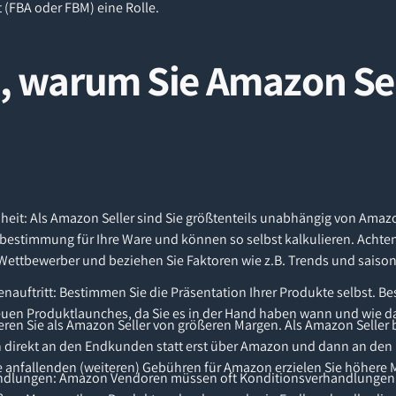
t (FBA oder FBM) eine Rolle.
, warum Sie Amazon Sel
heit: Als Amazon Seller sind Sie größtenteils unabhängig von Amazo
sbestimmung für Ihre Ware und können so selbst kalkulieren. Achten
er Wettbewerber und beziehen Sie Faktoren wie z.B. Trends und sai
auftritt: Bestimmen Sie die Präsentation Ihrer Produkte selbst. Be
euen Produktlaunches, da Sie es in der Hand haben wann und wie da
eren Sie als Amazon Seller von größeren Margen. Als Amazon Seller 
n direkt an den Endkunden statt erst über Amazon und dann an de
e anfallenden (weiteren) Gebühren für Amazon erzielen Sie höhere 
ndlungen: Amazon Vendoren müssen oft Konditionsverhandlungen