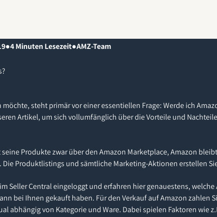
19
●
4
Minuten Lesezeit
●
AMZ-Team
s?
möchte, steht primär vor einer essentiellen Frage: Werde ich Amaz
seren Artikel, um sich vollumfänglich über die Vorteile und Nachteil
t seine Produkte zwar über den Amazon Marketplace, Amazon bleibt 
z. Die Produktlistings und sämtliche Marketing-Aktionen erstellen Si
r im Seller Central eingeloggt und erfahren hier genauestens, wel
wann bei Ihnen gekauft haben. Für den Verkauf auf Amazon zahlen Si
ual abhängig von Kategorie und Ware. Dabei spielen Faktoren wie z