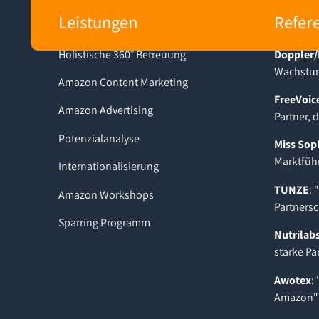
Leistungen
Refer
Holistische 360° Betreuung
Doppler/
Wachstum
Amazon Content Marketing
FreeVoic
Amazon Advertising
Partner, 
Potenzialanalyse
Miss Sop
Marktfüh
Internationalisierung
TUNZE
: 
Amazon Workshops
Partnersc
Sparring Programm
Nutrilab
starke Pa
Awotex
:
Amazon"