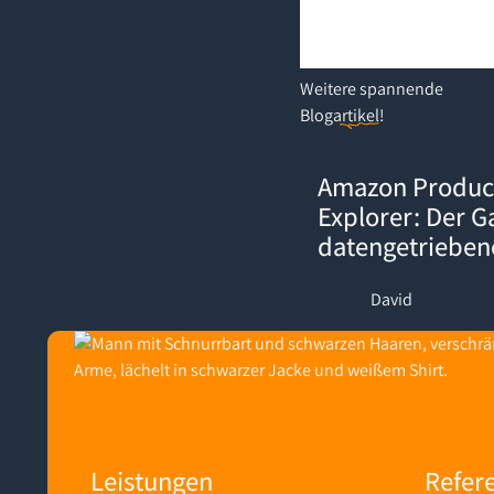
Weitere
spannende
Blogartikel
!
Amazon Product Opportuni
Amazon Produc
Explorer: Der 
datengetriebe
David
Footer
Leistungen
Refer