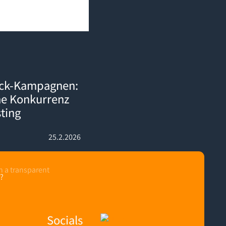
: So schlägst du deine Konkurrenz direkt auf deren Listing
ack-Kampagnen:
ne Konkurrenz
sting
25.2.2026
?
Socials