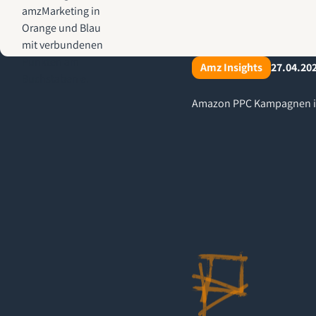
AMZ-Marketing.de - Amazon Agentur für profitables Wachstum
Amz Insights
27.04.20
Amazon PPC Kampagnen in R