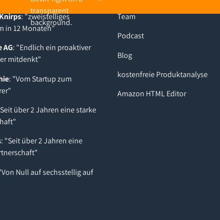
Knirps
: "zweistelliges
Team
 in 12 Monaten"
Podcast
e AG
: "Endlich ein proaktiver
Blog
der mitdenkt"
kostenfreie Produktanalyse
hie
: "Vom Startup zum
rer"
Amazon HTML Editor
"Seit über 2 Jahren eine starke
haft"
s
: "Seit über 2 Jahren eine
rtnerschaft"
 "Von Null auf sechsstellig auf