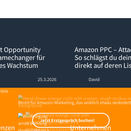
ty Explorer: Der Gamechanger für datengetriebenes Wachstum
Amazon PPC – Attack-Kampagnen
t Opportunity
Amazon PPC – Att
Gamechanger für
So schlägst du dei
nes Wachstum
direkt auf deren Li
25.3.2026
David
Bereit für Amazon-Marketing, das wirklich etwas verändert
Jetzt Erstgespräch buchen!
Jetzt Erstgespräch buchen!
enzen
Unternehmen