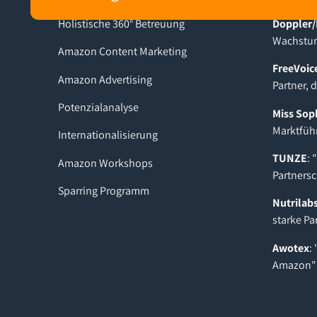
Holistische 360° Betreuung
Doppler/
Wachstum
Amazon Content Marketing
FreeVoic
Amazon Advertising
Partner, 
Potenzialanalyse
Miss Sop
Marktfüh
Internationalisierung
TUNZE
: 
Amazon Workshops
Partnersc
Sparring Programm
Nutrilab
starke Pa
Awotex
:
Amazon"