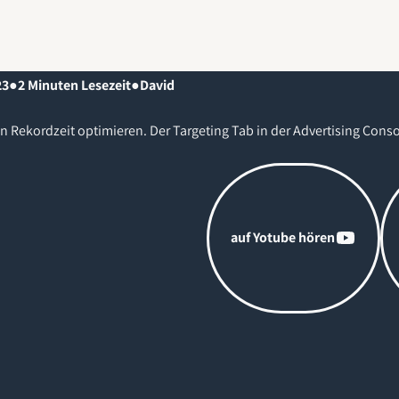
23
●
2
Minuten Lesezeit
●
David
ekordzeit optimieren. Der Targeting Tab in der Advertising Conso
auf Yotube hören
auf
auf Yotube hören