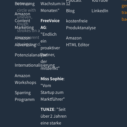
Podcast
YouTube
Betreuung
Wachstum in 12
Monaten"
Blog
LinkedIn
Amazon
Content
FreeVoice
kostenfreie
Marketing
AG
:
Produktanalyse
"Endlich
Amazon
Amazon
ein
Advertising
HTML Editor
proaktiver
Partner,
Potenzialanalyse
der
Internationalisierung
mitdenkt"
Amazon
Miss Sophie
:
Workshops
"Vom
Startup zum
Sparring
Marktführer"
Programm
TUNZE
: "Seit
über 2 Jahren
eine starke