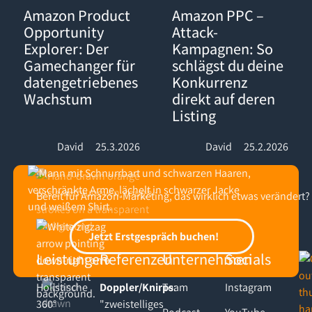
Amazon Product Opportunity Explorer: Der Gamechanger für d
Amazon PPC – Attack-Kampagnen:
Amazon Product
Amazon PPC –
Opportunity
Attack-
Explorer: Der
Kampagnen: So
Gamechanger für
schlägst du deine
datengetriebenes
Konkurrenz
Wachstum
direkt auf deren
Listing
David
25.3.2026
David
25.2.2026
Bereit für Amazon-Marketing, das wirklich etwas verändert?
Footer
Jetzt Erstgespräch buchen!
Jetzt Erstgespräch buchen!
Leistungen
Referenzen
Unternehmen
Socials
Holistische
Doppler/Knirps
Team
:
Instagram
360°
"zweistelliges