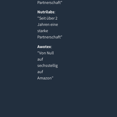
Partnerschaft"
Nutrilabs
:
"Seit über 2
Jahren eine
starke
Partnerschaft"
Awotex
:
"Von Null
auf
sechsstellig
auf
Amazon"