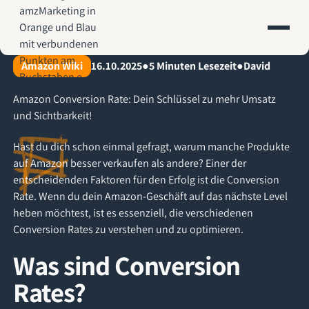
AMZ-Marketing.de - Amazon Agentur für profitables Wachstum
Amazon Wiki
16.10.2025
●
5
Minuten Lesezeit
●
David
Amazon Conversion Rate: Dein Schlüssel zu mehr Umsatz
und Sichtbarkeit!
Hast du dich schon einmal gefragt, warum manche Produkte
auf Amazon besser verkaufen als andere? Einer der
entscheidenden Faktoren für den Erfolg ist die Conversion
Rate. Wenn du dein Amazon-Geschäft auf das nächste Level
heben möchtest, ist es essenziell, die verschiedenen
Conversion Rates zu verstehen und zu optimieren.
Was sind Conversion
Rates?