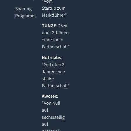
"Vom
Startup zum
Sparring
Marktführer"
Programm
TUNZE
: "Seit
über 2 Jahren
eine starke
Partnerschaft"
Nutrilabs
:
"Seit über 2
Jahren eine
starke
Partnerschaft"
Awotex
:
"Von Null
auf
sechsstellig
auf