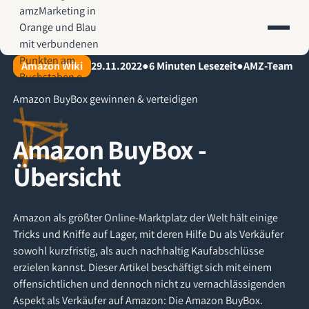
AMZ-Marketing.de - Amazon Agentur für profitables Wachstum
Amazon Wiki
29.11.2022
●
6
Minuten Lesezeit
●
AMZ-Team
Amazon BuyBox gewinnen & verteidigen
Amazon BuyBox -
Übersicht
Amazon als größter Online-Marktplatz der Welt hält einige
Tricks und Kniffe auf Lager, mit deren Hilfe Du als Verkäufer
sowohl kurzfristig, als auch nachhaltig Kaufabschlüsse
erzielen kannst. Dieser Artikel beschäftigt sich mit einem
offensichtlichen und dennoch nicht zu vernachlässigenden
Aspekt als Verkäufer auf Amazon: Die Amazon BuyBox.