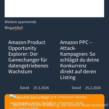
Weitere
spannende
Blogartikel
!
Amazon Product Opportunity Explorer: Der Gamechanger für d
Amazon PPC – Attack-Kampagnen:
Amazon Product
Amazon PPC –
Opportunity
Attack-
Explorer: Der
Kampagnen: So
Gamechanger für
schlägst du deine
datengetriebenes
Konkurrenz
Wachstum
direkt auf deren
Listing
David
25.3.2026
David
25.2.2026
Bereit für Amazon-Marketing, das wirklich etwas verändert?