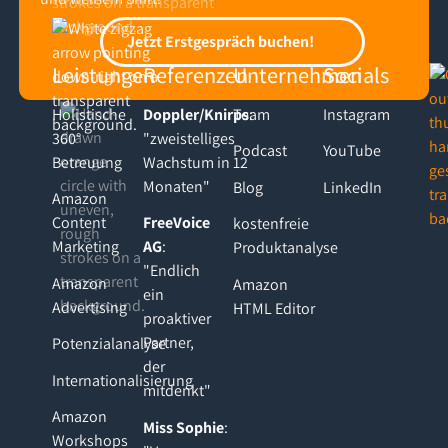
Footer
Jetzt Erstgespräch buchen!
Jetzt Erstgespräch buchen!
Leistungen
Referenzen
Unternehmen
Socials
Holistische
Doppler/Knirps
Team
:
Instagram
360°
"zweistelliges
Podcast
YouTube
Betreuung
Wachstum in 12
Monaten"
Blog
LinkedIn
Amazon
Content
FreeVoice
kostenfreie
Marketing
AG
:
Produktanalyse
"Endlich
Amazon
Amazon
ein
Advertising
HTML Editor
proaktiver
Partner,
Potenzialanalyse
der
Internationalisierung
mitdenkt"
Amazon
Miss Sophie
:
Workshops