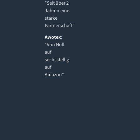
"Seit über 2
Jahren eine
starke
Partnerschaft"
Awotex
:
"Von Null
auf
sechsstellig
auf
Amazon"