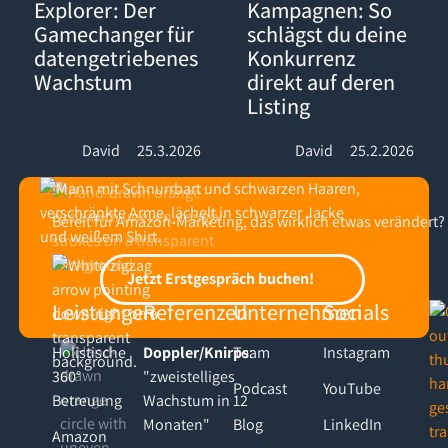
Explorer: Der
Kampagnen: So
Gamechanger für
schlägst du deine
datengetriebenes
Konkurrenz
Wachstum
direkt auf deren
Listing
David
25.3.2026
David
25.2.2026
Bereit für Amazon-Marketing, das wirklich etwas verändert?
Footer
Jetzt Erstgespräch buchen!
Jetzt Erstgespräch buchen!
Leistungen
Referenzen
Unternehmen
Socials
Holistische
Doppler/Knirps
Team
:
Instagram
360°
"zweistelliges
Podcast
YouTube
Betreuung
Wachstum in 12
Monaten"
Blog
LinkedIn
Amazon