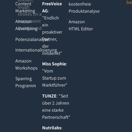
Content
FreeVoice
kostenfreie
Marketing
AG
:
Produktanalyse
"Endlich
Amazon
Amazon
ein
Advertising
HTML Editor
proaktiver
Partner,
Potenzialanalyse
der
Internationalisierung
mitdenkt"
Amazon
Miss Sophie
:
Workshops
"Vom
Startup zum
Sparring
Marktführer"
Programm
TUNZE
: "Seit
über 2 Jahren
eine starke
Partnerschaft"
Nutrilabs
: