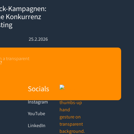
: So schlägst du deine Konkurrenz direkt auf deren Listing
ack-Kampagnen:
ne Konkurrenz
sting
25.2.2026
?
Socials
Instagram
YouTube
LinkedIn