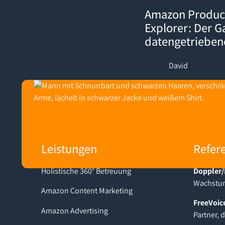
Amazon Product Opportuni
Amazon Produc
Explorer: Der 
datengetriebe
David
Footer
Leistungen
Refer
Holistische 360° Betreuung
Doppler/
Wachstum
Amazon Content Marketing
FreeVoic
Amazon Advertising
Partner, 