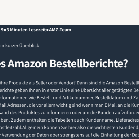
19
●
3
Minuten Lesezeit
●
AMZ-Team
in kurzer Überblick
es Amazon Bestellberichte?
ihre Produkte als Seller oder Vendor? Dann sind die Amazon Bestell
erichte geben Ihnen in erster Linie eine Übersicht aller getätigten B
e Informationen wie Bestell- und Artikelnummer, Bestelldatum und 
il Adressen, die vor allem wichtig sind wenn man E Mail an die 
sand des Produktes zu informieren oder um die Kunden aufzuforder
iben. Zudem enthalten die Tabellen auch Kundenname, Lieferadress
tleitzahl.Allgemein können Sie hier also die wichtigsten Kundend
der Verwendung der Daten aber strengstens auf die Einhaltung der D