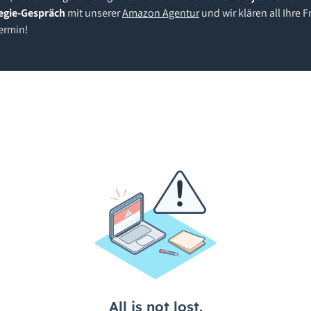
tegie-Gespräch
mit unserer
Amazon Agentur
und wir klären all Ihre
ermin!