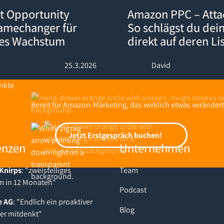
ty Explorer: Der Gamechanger für datengetriebenes Wachstum
Amazon PPC – Attack-Kampagnen
t Opportunity
Amazon PPC – Att
Gamechanger für
So schlägst du dei
nes Wachstum
direkt auf deren Li
25.3.2026
David
Bereit für Amazon-Marketing, das wirklich etwas verändert
Jetzt Erstgespräch buchen!
Jetzt Erstgespräch buchen!
enzen
Unternehmen
Knirps
: "zweistelliges
Team
 in 12 Monaten"
Podcast
e AG
: "Endlich ein proaktiver
Blog
der mitdenkt"