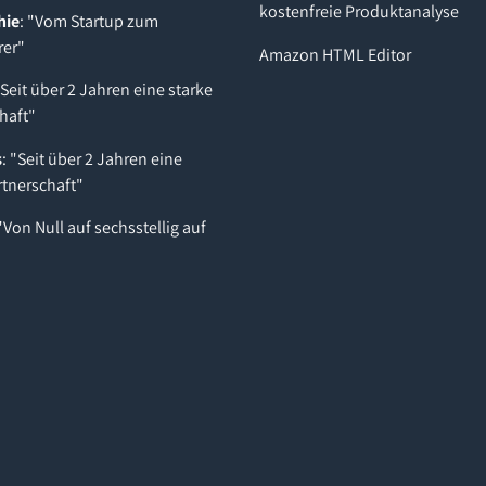
kostenfreie Produktanalyse
hie
: "Vom Startup zum
rer"
Amazon HTML Editor
"Seit über 2 Jahren eine starke
haft"
s
: "Seit über 2 Jahren eine
rtnerschaft"
 "Von Null auf sechsstellig auf