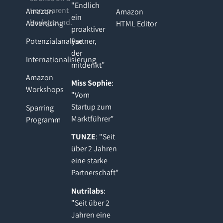
"Endlich
Amazon
Amazon
ein
Advertising
HTML Editor
proaktiver
Partner,
Potenzialanalyse
der
Internationalisierung
mitdenkt"
Amazon
Miss Sophie
:
Workshops
"Vom
Startup zum
Sparring
Marktführer"
Programm
TUNZE
: "Seit
über 2 Jahren
eine starke
Partnerschaft"
Nutrilabs
:
"Seit über 2
Jahren eine