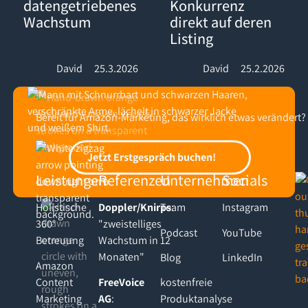
datengetriebenes
Konkurrenz
Wachstum
direkt auf deren
Listing
David
25.3.2026
David
25.2.2026
Bereit für Amazon-Marketing, das wirklich etwas verändert?
Footer
Jetzt Erstgespräch buchen!
Jetzt Erstgespräch buchen!
Leistungen
Referenzen
Unternehmen
Socials
Holistische
Doppler/Knirps
Team
:
Instagram
360°
"zweistelliges
Podcast
YouTube
Betreuung
Wachstum in 12
Monaten"
Blog
LinkedIn
Amazon
Content
FreeVoice
kostenfreie
Marketing
AG
:
Produktanalyse