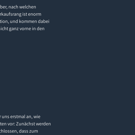
über, nach welchen
erkaufsrang ist enorm
ktion, und kommen dabei
icht ganz vorne in den
 uns erstmal an, wie
tten vor: Zunächst werden
schlossen, dass zum