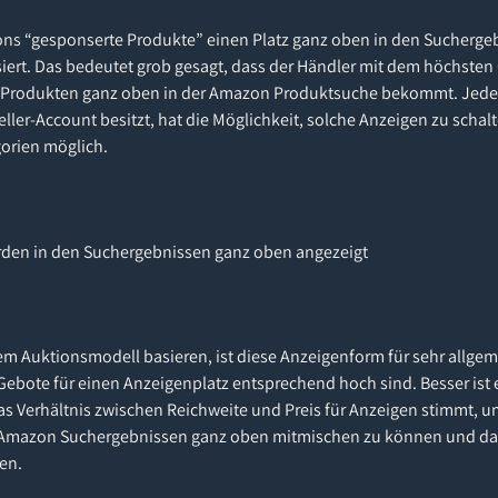
s “gesponserte Produkte” einen Platz ganz oben in den Suchergeb
ert. Das bedeutet grob gesagt, dass der Händler mit dem höchste
n Produkten ganz oben in der Amazon Produktsuche bekommt. Jeder
ler-Account besitzt, hat die Möglichkeit, solche Anzeigen zu schalten
gorien möglich.
den in den Suchergebnissen ganz oben angezeigt
em Auktionsmodell basieren, ist diese Anzeigenform für sehr allge
e Gebote für einen Anzeigenplatz entsprechend hoch sind. Besser ist 
as Verhältnis zwischen Reichweite und Preis für Anzeigen stimmt, u
n Amazon Suchergebnissen ganz oben mitmischen zu können und dab
en.