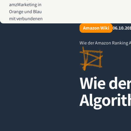
AMZ-Marketing.de - Amazon Agentur für profitables Wachstum
Amazon Wiki
06.10.20
Wie der Amazon Ranking A
Wie de
Algorit