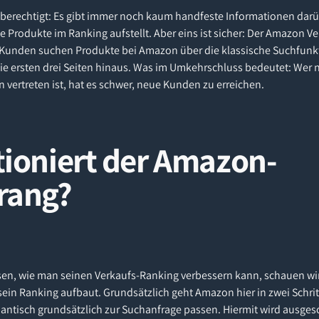
nberechtigt: Es gibt immer noch kaum handfeste Informationen dar
 Produkte im Ranking aufstellt. Aber eins ist sicher: Der Amazon V
n Kunden suchen Produkte bei Amazon über die klassische Suchfun
die ersten drei Seiten hinaus. Was im Umkehrschluss bedeutet: Wer n
vertreten ist, hat es schwer, neue Kunden zu erreichen.
tioniert der Amazon-
rang?
sen, wie man seinen Verkaufs-Ranking verbessern kann, schauen wir
ein Ranking aufbaut. Grundsätzlich geht Amazon hier in zwei Schri
antisch grundsätzlich zur Suchanfrage passen. Hiermit wird ausge