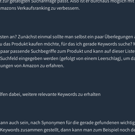
 zur getätigten Suchanfrage passt. Also ist er durchaus möglich mit
Amazons Verkaufsranking zu verbessern.
sten an? Zunächst einmal sollte man selbst ein paar Überlegungen
au das Produkt kaufen möchte, für das ich gerade Keywords suche?
n paar passende Suchbegriffe zum Produkt und kann auf dieser Liste
Suchfeld eingegeben werden (gefolgt von einem Leerschlag), um d
hlungen von Amazon zu erfahren.
fen dabei, weitere relevante Keywords zu erhalten
e dann auch sein, nach Synonymen für die gerade gefundenen wichti
n Keywords zusammen gestellt, dann kann man zum Beispiel noch 