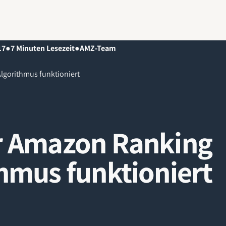
17
●
7
Minuten Lesezeit
●
AMZ-Team
lgorithmus funktioniert
r Amazon Ranking
hmus funktioniert